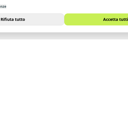
enze
Rifiuta tutto
Accetta tutti
I
SITO
Immobili
noi
Vendi
Affitta
Contatti
Lavora con noi
Blog