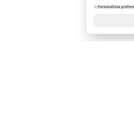
Personalizza prefer
SU DI NO
Chi siamo
Dicono di 
L'agenzia leader nella provincia di Pistoia. Oltre
23 anni di esperienza al tuo servizio.