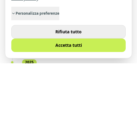
Quarrata
Apertura programmata nel 2025
Personalizza preferenze
2025
Rifiuta tutto
Pistoia 2
Apertura programmata nel 2026
Accetta tutti
2025
Firenze
Apertura programmata nel 2029
2025
Nido Point
Non era in programma, ma ti sorprenderemo!
2026