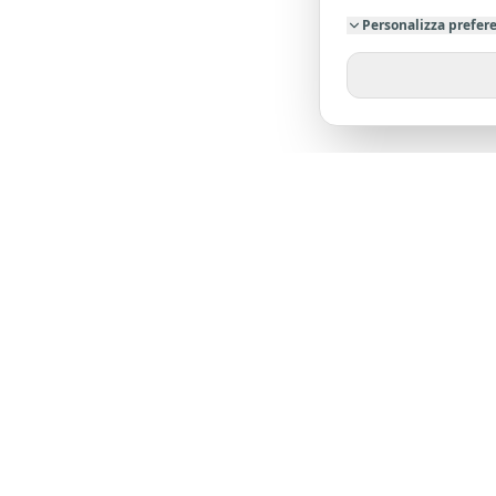
Personalizza prefer
SU DI NO
Chi siamo
Dicono di 
L'agenzia leader nella provincia di Pistoia. Oltre
23 anni di esperienza al tuo servizio.