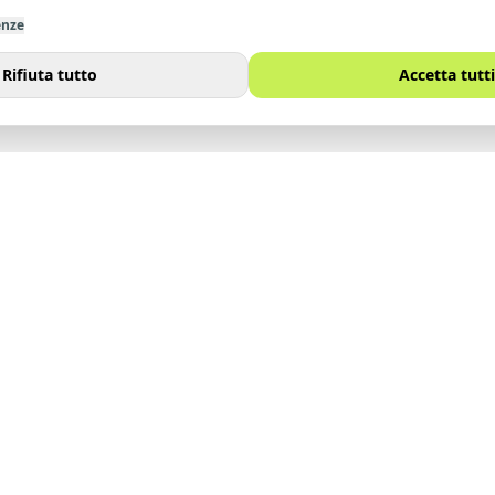
enze
Rifiuta tutto
Accetta tutti
I
SITO
Immobili
noi
Vendi
Affitta
Contatti
Lavora con noi
Blog