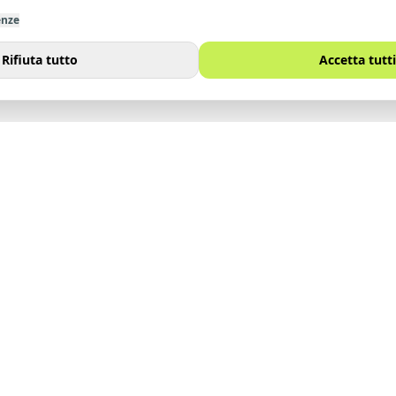
enze
Rifiuta tutto
Accetta tutti
I
SITO
Immobili
noi
Vendi
Affitta
Contatti
Lavora con noi
Blog