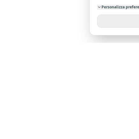
Personalizza prefer
SU DI NO
Chi siamo
Dicono di 
L'agenzia leader nella provincia di Pistoia. Oltre
23 anni di esperienza al tuo servizio.