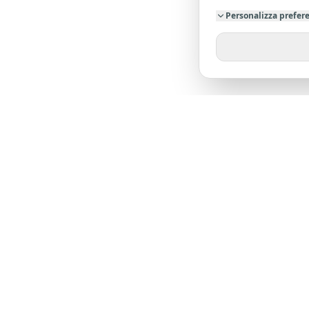
Personalizza prefer
SU DI NO
Chi siamo
Dicono di 
L'agenzia leader nella provincia di Pistoia. Oltre
23 anni di esperienza al tuo servizio.