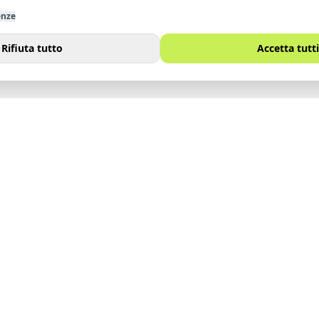
enze
Rifiuta tutto
Accetta tutti
I
SITO
Immobili
noi
Vendi
Affitta
Contatti
Lavora con noi
Blog