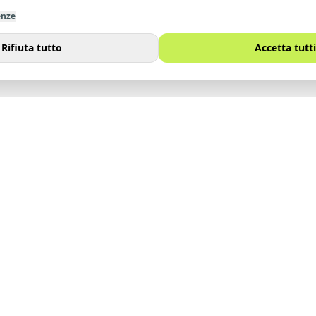
enze
Rifiuta tutto
Accetta tutti
I
SITO
Immobili
noi
Vendi
Affitta
Contatti
Lavora con noi
Blog