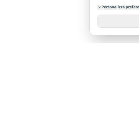
Personalizza prefer
SU DI NO
Chi siamo
Dicono di 
L'agenzia leader nella provincia di Pistoia. Oltre
23 anni di esperienza al tuo servizio.