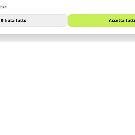
enze
Rifiuta tutto
Accetta tutti
I
SITO
Immobili
noi
Vendi
Affitta
Contatti
Lavora con noi
Blog