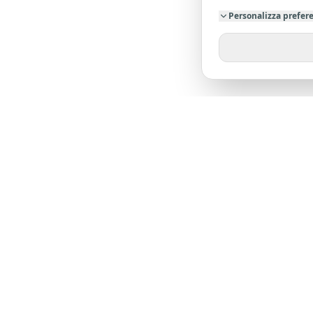
Personalizza prefer
SU DI NO
Chi siamo
Dicono di 
L'agenzia leader nella provincia di Pistoia. Oltre
23 anni di esperienza al tuo servizio.