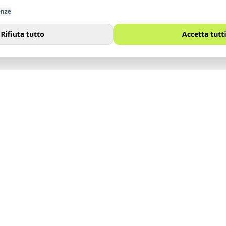
enze
Rifiuta tutto
Accetta tutti
I
SITO
Immobili
noi
Vendi
Affitta
Contatti
Lavora con noi
Blog