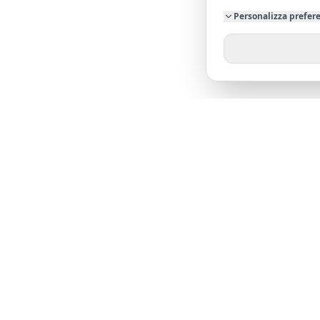
Personalizza prefer
SU DI NO
Chi siamo
Dicono di 
L'agenzia leader nella provincia di Pistoia. Oltre
23 anni di esperienza al tuo servizio.