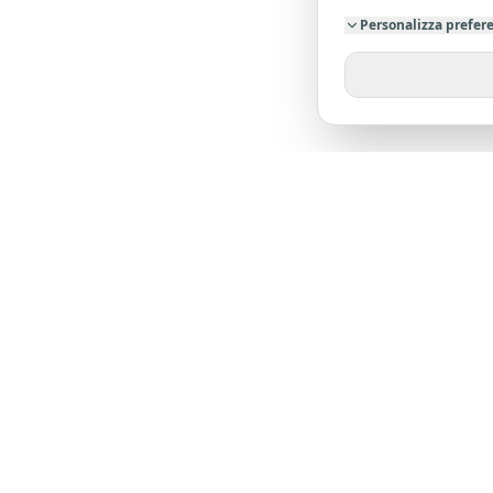
Personalizza prefer
SU DI NO
Chi siamo
Dicono di 
L'agenzia leader nella provincia di Pistoia. Oltre
23 anni di esperienza al tuo servizio.