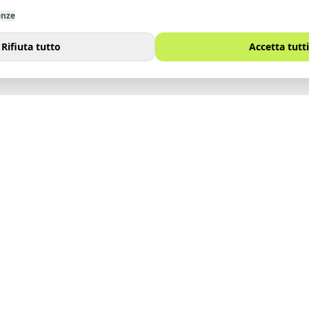
enze
Rifiuta tutto
Accetta tutti
I
SITO
Immobili
noi
Vendi
Affitta
Contatti
Lavora con noi
Blog